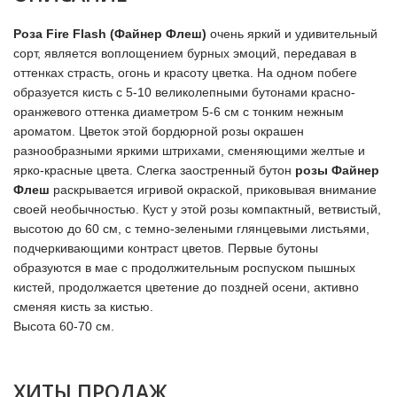
Роза Fire Flash (Файнер Флеш)
очень яркий и удивительный
сорт, является воплощением бурных эмоций, передавая в
оттенках страсть, огонь и красоту цветка. На одном побеге
образуется кисть с 5-10 великолепными бутонами красно-
оранжевого оттенка диаметром 5-6 см с тонким нежным
ароматом. Цветок этой бордюрной розы окрашен
разнообразными яркими штрихами, сменяющими желтые и
ярко-красные цвета. Слегка заостренный бутон
розы Файнер
Флеш
раскрывается игривой окраской, приковывая внимание
своей необычностью. Куст у этой розы компактный, ветвистый,
высотою до 60 см, с темно-зелеными глянцевыми листьями,
подчеркивающими контраст цветов. Первые бутоны
образуются в мае с продолжительным роспуском пышных
кистей, продолжается цветение до поздней осени, активно
сменяя кисть за кистью.
Высота 60-70 см.
ХИТЫ ПРОДАЖ