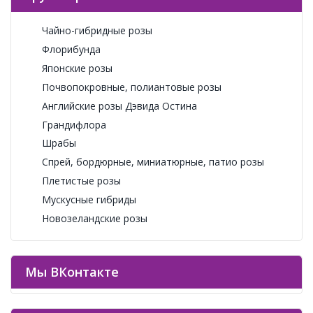
Чайно-гибридные розы
Флорибунда
Японские розы
Почвопокровные, полиантовые розы
Английские розы Дэвида Остина
Грандифлора
Шрабы
Спрей, бордюрные, миниатюрные, патио розы
Плетистые розы
Мускусные гибриды
Новозеландские розы
Мы ВКонтакте