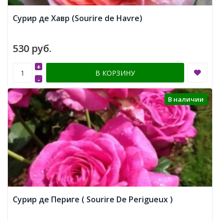
Сурир де Хавр (Sourire de Havre)
530 руб.
+
В КОРЗИНУ
-
В наличии
Сурир де Периге ( Sourire De Perigueux )