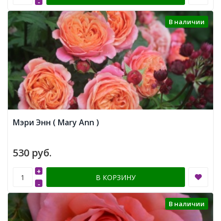
-
В наличии
Мэри Энн ( Mary Ann )
530 руб.
+
В КОРЗИНУ
-
В наличии