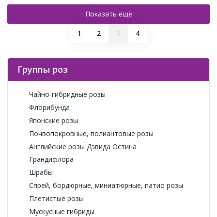
Показать ещё
1
2
3
4
Группы роз
Чайно-гибридные розы
Флорибунда
Японские розы
Почвопокровные, полиантовые розы
Английские розы Дэвида Остина
Грандифлора
Шрабы
Спрей, бордюрные, миниатюрные, патио розы
Плетистые розы
Мускусные гибриды