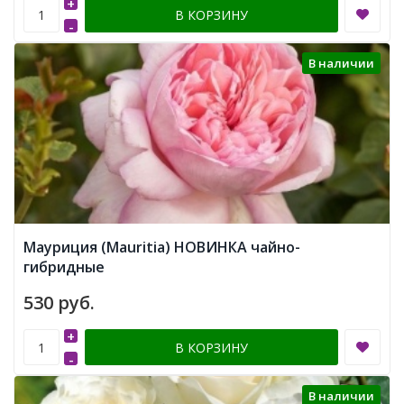
+
В КОРЗИНУ
-
В наличии
Мауриция (Mauritia) НОВИНКА чайно-
гибридные
530 руб.
+
В КОРЗИНУ
-
В наличии