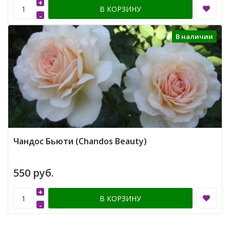
+
В КОРЗИНУ
-
В наличии
Чандос Бьюти (Chandos Beauty)
550 руб.
+
В КОРЗИНУ
-