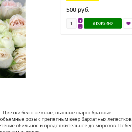
500 руб.
+
В КОРЗИНУ
-
ic. Цветки белоснежные, пышные шарообразные
объемные розы с трепетным веер бархатных лепестков
етение обильное и продолжительное до морозов. Побе