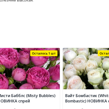
олезням высокая.
Осталось 1 шт
Осталось 
и Бабблс (Misty Bubbles)
Вайт Бомбастик (White
НКА спрей
Bombastic) НОВИНКА спр