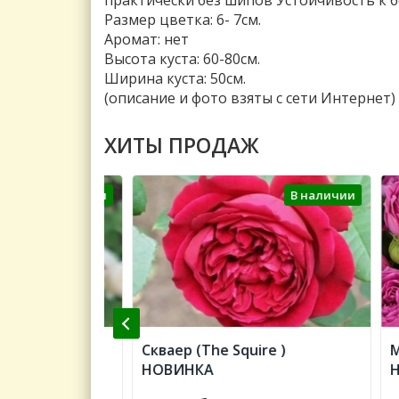
практически без шипов Устойчивость к б
Размер цветка: 6- 7см.
Аромат: нет
Высота куста: 60-80см.
Ширина куста: 50см.
(описание и фото взяты с сети Интернет)
ХИТЫ ПРОДАЖ
В наличии
В наличии
Color of
Скваер (The Squire )
Мист
НОВИНКА
НОВИ