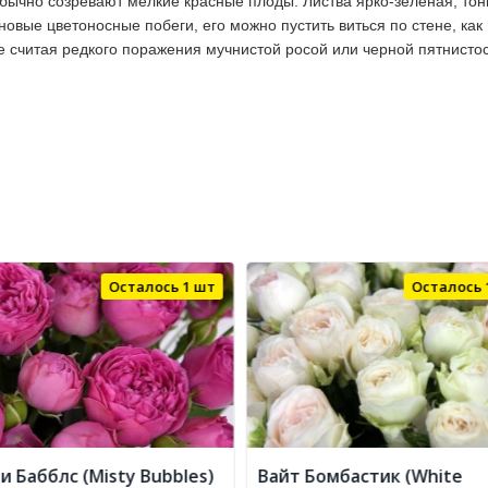
обычно созревают мелкие красные плоды. Листва ярко-зеленая, тон
новые цветоносные побеги, его можно пустить виться по стене, как
не считая редкого поражения мучнистой росой или черной пятнисто
Осталось 1 шт
Осталось 
и Бабблс (Misty Bubbles)
Вайт Бомбастик (White