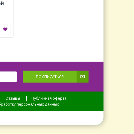
ей
плетистые
Showers )Н
плетистые
530 руб.
550 руб.
+
+
В КОРЗИНУ
-
-
ПОДПИСАТЬСЯ
|
|
Отзывы
Публичная оферта
обработку персональных данных