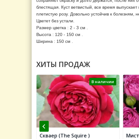
сохраняют окраску и долго держатся, после них 
блестящая. Куст ветвистый, все время выпускает 
плетистую розу. Довольно устойчив к болезням, 
Цветет без устали.
Размер цветка : 2 - 3 см .
Высота : 120 - 150 см .
Ширина : 150 см .
ХИТЫ ПРОДАЖ
В наличии
В наличии
Color of
Скваер (The Squire )
Мист