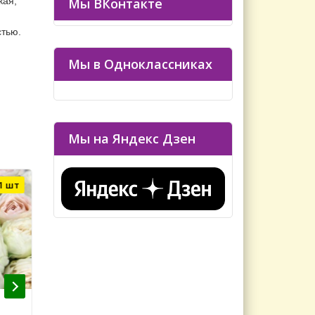
Мы ВКонтакте
кая,
стью.
Мы в Одноклассниках
Мы на Яндекс Дзен
1 шт
Осталось 3 шт
Сабрина (Sabrina) НОВИНКА
Голден Шоуерс (G