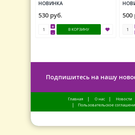
НОВИНКА
НОВИ
530 руб.
500 
+
ИНУ
В КОРЗИНУ
-
Подпишитесь на нашу ново
|
|
Главная
О нас
Новости
|
Пользовательское соглашен