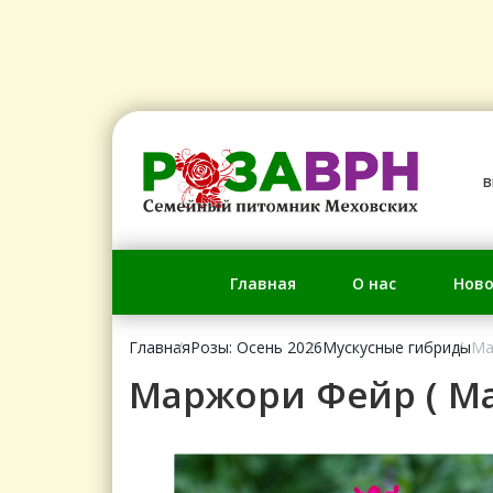
в
Главная
О нас
Ново
Главная
Розы: Осень 2026
Мускусные гибриды
Ма
Маржори Фейр ( Marj