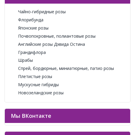
Чайно-гибридные розы
Флорибунда
Японские розы
Почвопокровные, полиантовые розы
Английские розы Дэвида Остина
Грандифлора
Шрабы
Спрей, бордюрные, миниатюрные, патио розы
Плетистые розы
Мускусные гибриды
Новозеландские розы
Мы ВКонтакте