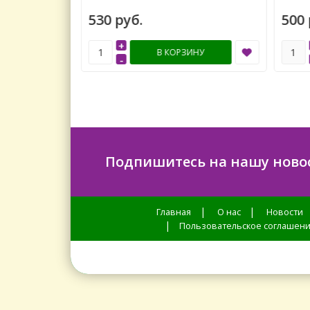
530 руб.
500 
+
ИНУ
В КОРЗИНУ
-
Подпишитесь на нашу ново
|
|
Главная
О нас
Новости
|
Пользовательское соглашен