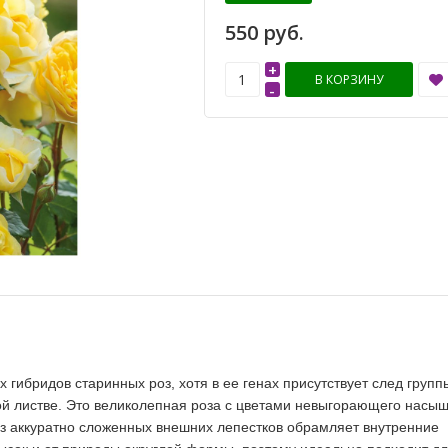
550 руб.
+
В КОРЗИНУ
-
х гибридов старинных роз, хотя в ее генах присутствует след групп
вой листве. Это великолепная роза с цветами невыгорающего насы
 из аккуратно сложенных внешних лепестков обрамляет внутренние