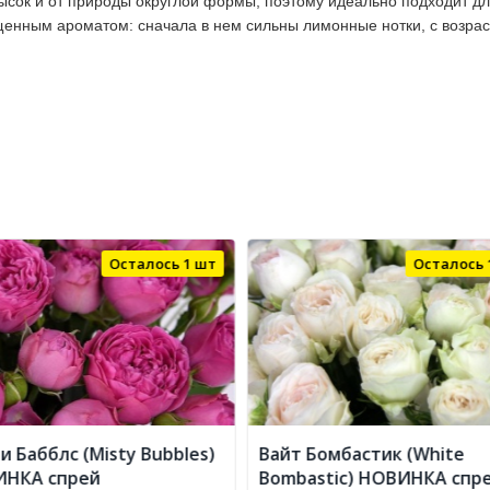
высок и от природы округлой формы, поэтому идеально подходит д
щенным ароматом: сначала в нем сильны лимонные нотки, с возра
Осталось 1 шт
Осталось 
и Бабблс (Misty Bubbles)
Вайт Бомбастик (White
НКА спрей
Bombastic) НОВИНКА спр