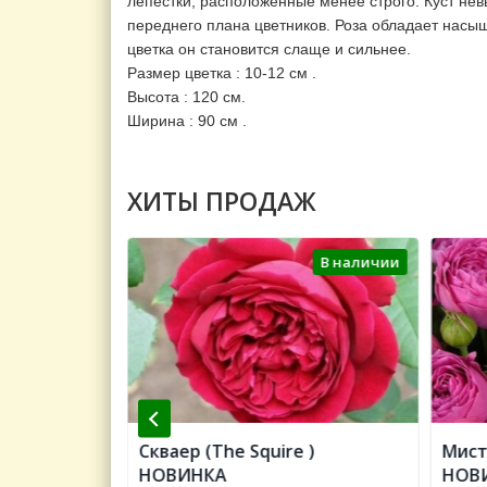
лепестки, расположенные менее строго. Куст не
переднего плана цветников. Роза обладает насы
цветка он становится слаще и сильнее.
Размер цветка : 10-12 см .
Высота : 120 см.
Ширина : 90 см .
ХИТЫ ПРОДАЖ
В наличии
В наличии
Color of
Скваер (The Squire )
Мист
НОВИНКА
НОВИ