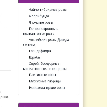
Чайно-гибридные розы
Флорибунда
Японские розы
Почвопокровные,
полиантовые розы
Английские розы Дэвида
Остина
Грандифлора
Шрабы
Спрей, бордюрные,
миниатюрные, патио розы
Плетистые розы
Мускусные гибриды
Новозеландские розы
ы
щенно-