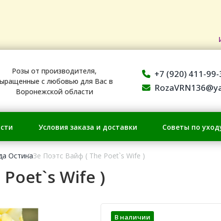
Розы от производителя,
+7 (920) 411-99-
ыращенные с любовью для Вас в
RozaVRN136@ya
Воронежской области
сти
Условия заказа и доставки
Советы по уход
да Остина
Зе Поэтс Вайф ( The Poet`s Wife )
Poet`s Wife )
В наличии