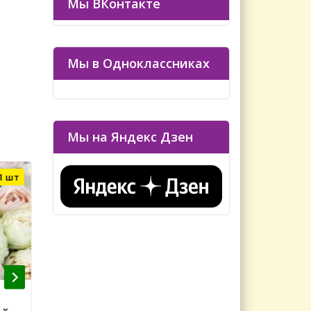
Мы ВКонтакте
Мы в Одноклассниках
Мы на Яндекс Дзен
1 шт
Осталось 3 шт
Сабрина (Sabrina) НОВИНКА
Голден Шоуерс (G