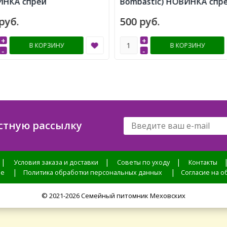
НКА спрей
Bombastic) НОВИНКА спр
руб.
500 руб.
+
+
В КОРЗИНУ
В КОРЗИНУ
-
-
стную рассылку
|
|
|
Условия заказа и доставки
Советы по уходу
Контакты
|
|
ие
Политика обработки персональных данных
Согласие на 
© 2021-2026 Семейный питомник Меховских