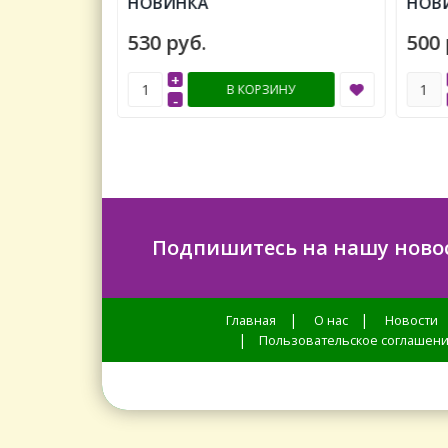
НОВИНКА
НОВИ
530 руб.
500 
+
ИНУ
В КОРЗИНУ
-
Подпишитесь на нашу ново
|
|
Главная
О нас
Новости
|
Пользовательское соглашен