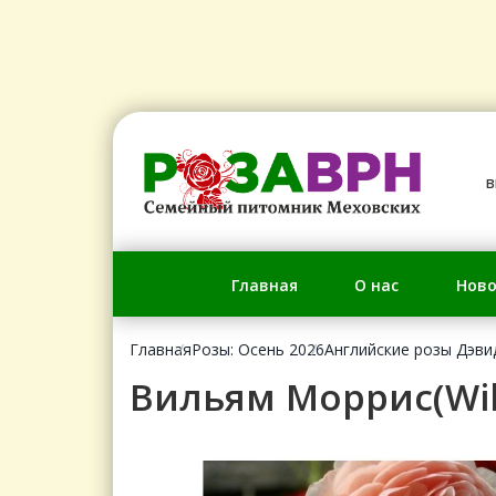
в
Главная
О нас
Ново
Главная
Розы: Осень 2026
Английские розы Дэви
Вильям Моррис(Will