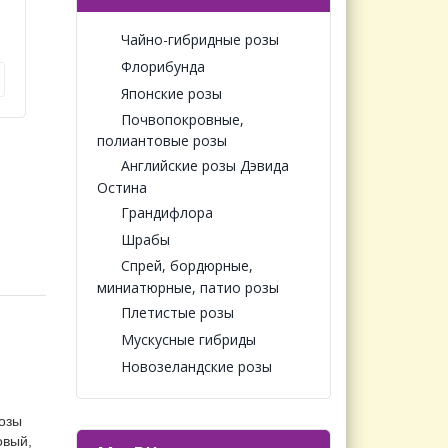
Чайно-гибридные розы
Флорибунда
Японские розы
Почвопокровные,
полиантовые розы
Английские розы Дэвида
Остина
Грандифлора
Шрабы
Спрей, бордюрные,
миниатюрные, патио розы
Плетистые розы
Мускусные гибриды
Новозеландские розы
Розы
овый,