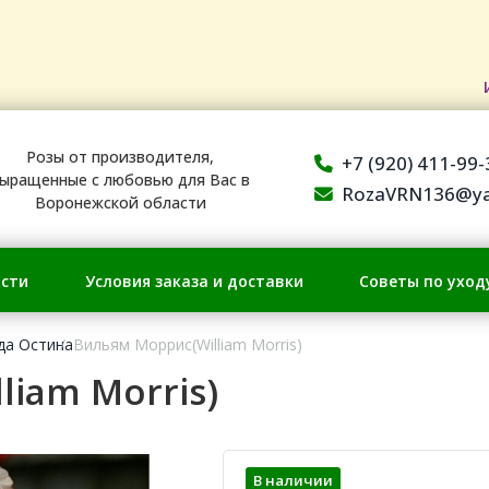
Розы от производителя,
+7 (920) 411-99-
ыращенные с любовью для Вас в
RozaVRN136@ya
Воронежской области
сти
Условия заказа и доставки
Советы по уход
да Остина
Вильям Моррис(William Morris)
iam Morris)
В наличии