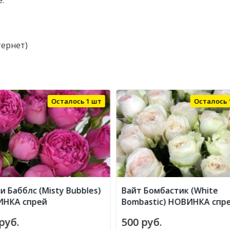
.
тернет)
Осталось 1 шт
Осталось 
и Бабблс (Misty Bubbles)
Вайт Бомбастик (White
НКА спрей
Bombastic) НОВИНКА спр
руб.
500 руб.