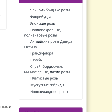
Чайно-гибридные розы
Флорибунда
Японские розы
Почвопокровные,
полиантовые розы
Английские розы Дэвида
Остина
Грандифлора
Шрабы
Спрей, бордюрные,
миниатюрные, патио розы
Плетистые розы
Мускусные гибриды
Новозеландские розы
тных и