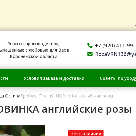
Розы от производителя,
+7 (920) 411-99-
ыращенные с любовью для Вас в
RozaVRN136@ya
Воронежской области
сти
Условия заказа и доставки
Советы по уход
да Остина
Тройлэс (Troilus) НОВИНКА английские розы
 НОВИНКА английские розы
Нет в наличии