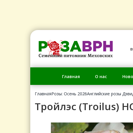
в
Главная
О нас
Ново
Главная
Розы: Осень 2026
Английские розы Дэви
Тройлэс (Troilus)