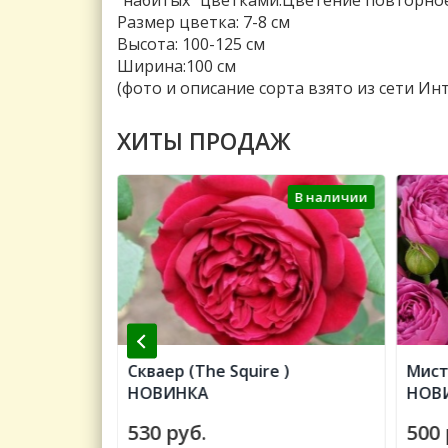
"набитых" цветками.Цветение повторное
Размер цветка: 7-8 см
Высота: 100-125 см
Ширина:100 см
(фото и описание сорта взято из сети Ин
ХИТЫ ПРОДАЖ
В наличии
В наличии
Color of
Скваер (The Squire )
Мист
НОВИНКА
НОВИ
530 руб.
500 