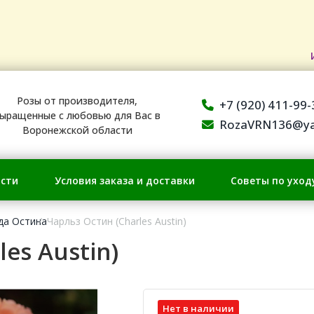
Розы от производителя,
+7 (920) 411-99-
ыращенные с любовью для Вас в
RozaVRN136@ya
Воронежской области
сти
Условия заказа и доставки
Советы по уход
да Остина
Чарльз Остин (Charles Austin)
es Austin)
Нет в наличии