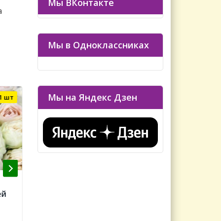
Мы ВКонтакте
а
Мы в Одноклассниках
Мы на Яндекс Дзен
1 шт
Осталось 3 шт
Сабрина (Sabrina) НОВИНКА
Голден Шоуерс (G
ей
плетистые
Showers )Н
плетистые
530 руб.
550 руб.